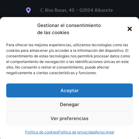
C. Ríos Rosas, 40 - 02004 Albacete
info@librerialegend.com
Gestionar el consentimiento
de las cookies
+34 600 875 604
Para ofrecer las mejores experiencias, utilizamos tecnologías como las
+34 600 875 604
cookies para almacenar y/o acceder a la información del dispositivo. El
consentimiento de estas tecnologías nos permitirá procesar datos como
el comportamiento de navegación o las identificaciones únicas en este
+34 967 74 17 07
sitio. No consentir o retirar el consentimiento, puede afectar
negativamente a ciertas características y funciones.
Aceptar
© Copyright – Libreria Legend – Web diseñada por
Nuevas Ideas Web 2023
Denegar
Condiciones Generales de Contratación
Aviso legal
Ver preferencias
Política de cookies
Política de privacidad
Política de cookies
Política de privacidad
Aviso legal