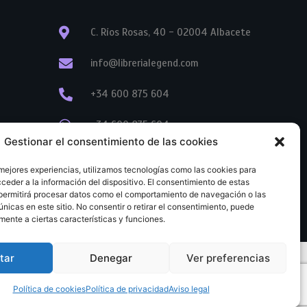
C. Ríos Rosas, 40 - 02004 Albacete
info@librerialegend.com
+34 600 875 604
+34 600 875 604
Gestionar el consentimiento de las cookies
+34 967 74 17 07
 mejores experiencias, utilizamos tecnologías como las cookies para
ceder a la información del dispositivo. El consentimiento de estas
permitirá procesar datos como el comportamiento de navegación o las
únicas en este sitio. No consentir o retirar el consentimiento, puede
mente a ciertas características y funciones.
tar
Denegar
Ver preferencias
tratación
Aviso legal
Política de cookies
Política de privacidad
Política de cookies
Política de privacidad
Aviso legal