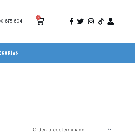
0
0 875 604
EGORÍAS