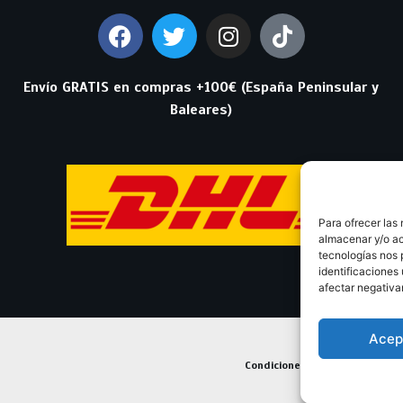
Envío GRATIS en compras +100€ (España Peninsular y
Baleares)
Para ofrecer las
almacenar y/o ac
tecnologías nos 
identificaciones 
afectar negativa
Acep
Condiciones Generales de Con