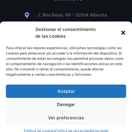
C. Ríos Rosas, 40 - 02004 Albacete
info@librerialegend.com
Gestionar el consentimiento
de las cookies
+34 600 875 604
Para ofrecer las mejores experiencias, utilizamos tecnologías como las
+34 600 875 604
cookies para almacenar y/o acceder a la información del dispositivo. El
consentimiento de estas tecnologías nos permitirá procesar datos como
el comportamiento de navegación o las identificaciones únicas en este
+34 967 74 17 07
sitio. No consentir o retirar el consentimiento, puede afectar
negativamente a ciertas características y funciones.
Aceptar
© Copyright – Libreria Legend – Web diseñada por
Nuevas Ideas Web 2023
Denegar
Condiciones Generales de Contratación
Aviso legal
Ver preferencias
Política de cookies
Política de privacidad
Política de cookies
Política de privacidad
Aviso legal