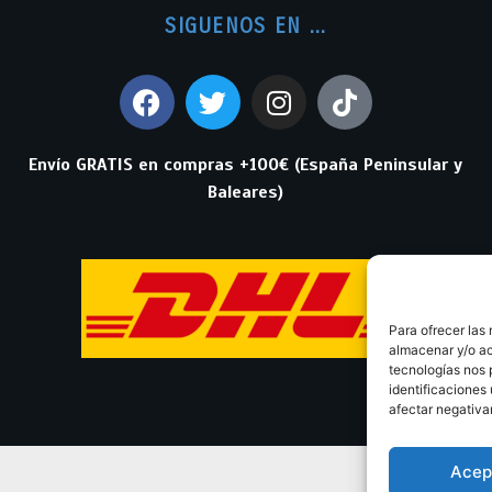
SIGUENOS EN ...
Envío GRATIS en compras +100€ (España Peninsular y
Baleares)
Para ofrecer las
almacenar y/o ac
tecnologías nos 
identificaciones 
afectar negativa
Acep