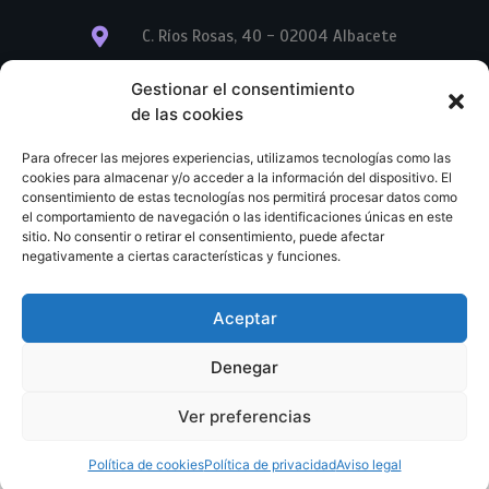
C. Ríos Rosas, 40 - 02004 Albacete
info@librerialegend.com
Gestionar el consentimiento
de las cookies
+34 600 875 604
Para ofrecer las mejores experiencias, utilizamos tecnologías como las
+34 600 875 604
cookies para almacenar y/o acceder a la información del dispositivo. El
consentimiento de estas tecnologías nos permitirá procesar datos como
el comportamiento de navegación o las identificaciones únicas en este
+34 967 74 17 07
sitio. No consentir o retirar el consentimiento, puede afectar
negativamente a ciertas características y funciones.
Aceptar
© Copyright – Libreria Legend – Web diseñada por
Nuevas Ideas Web 2023
Denegar
Condiciones Generales de Contratación
Aviso legal
Ver preferencias
Política de cookies
Política de privacidad
Política de cookies
Política de privacidad
Aviso legal