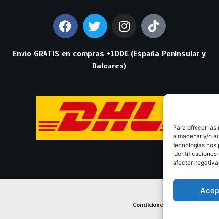
Envío GRATIS en compras +100€ (España Peninsular y
Baleares)
Para ofrecer las
almacenar y/o ac
tecnologías nos 
identificaciones 
afectar negativa
Acep
Condiciones Generales de Con