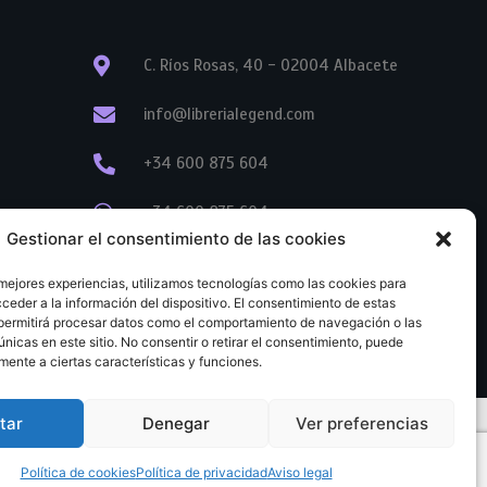
C. Ríos Rosas, 40 - 02004 Albacete
info@librerialegend.com
+34 600 875 604
+34 600 875 604
Gestionar el consentimiento de las cookies
+34 967 74 17 07
 mejores experiencias, utilizamos tecnologías como las cookies para
ceder a la información del dispositivo. El consentimiento de estas
permitirá procesar datos como el comportamiento de navegación o las
únicas en este sitio. No consentir o retirar el consentimiento, puede
mente a ciertas características y funciones.
tar
Denegar
Ver preferencias
tratación
Aviso legal
Política de cookies
Política de privacidad
Política de cookies
Política de privacidad
Aviso legal