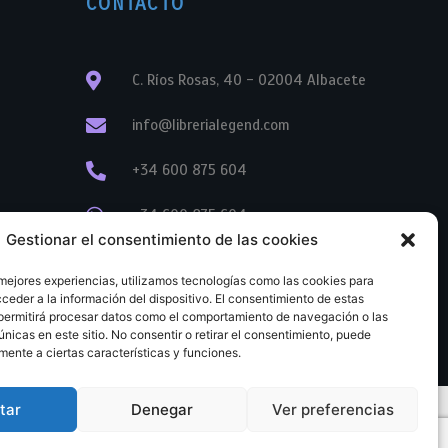
CONTACTO
C. Ríos Rosas, 40 - 02004 Albacete
info@librerialegend.com
+34 600 875 604
+34 600 875 604
Gestionar el consentimiento de las cookies
+34 967 74 17 07
 mejores experiencias, utilizamos tecnologías como las cookies para
ceder a la información del dispositivo. El consentimiento de estas
permitirá procesar datos como el comportamiento de navegación o las
únicas en este sitio. No consentir o retirar el consentimiento, puede
mente a ciertas características y funciones.
tar
Denegar
Ver preferencias
tratación
Aviso legal
Política de cookies
Política de privacidad