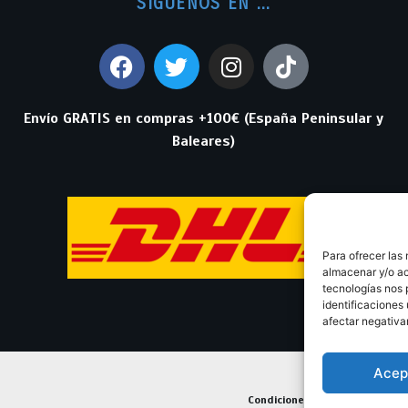
SIGUENOS EN ...
Envío GRATIS en compras +100€ (España Peninsular y
Baleares)
Para ofrecer las
almacenar y/o ac
tecnologías nos 
identificaciones 
afectar negativa
Acep
Condiciones Generales de Con