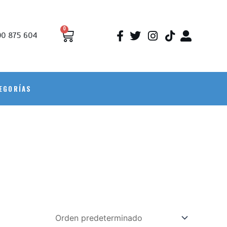
0
0 875 604
EGORÍAS