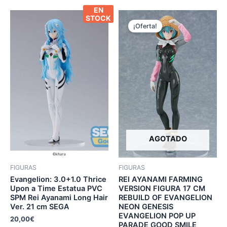
EN
STOCK
¡Oferta!
AGOTADO
FIGURAS
FIGURAS
Evangelion: 3.0+1.0 Thrice
REI AYANAMI FARMING
Upon a Time Estatua PVC
VERSION FIGURA 17 CM
SPM Rei Ayanami Long Hair
REBUILD OF EVANGELION
Ver. 21 cm SEGA
NEON GENESIS
EVANGELION POP UP
20,00
€
PARADE GOOD SMILE