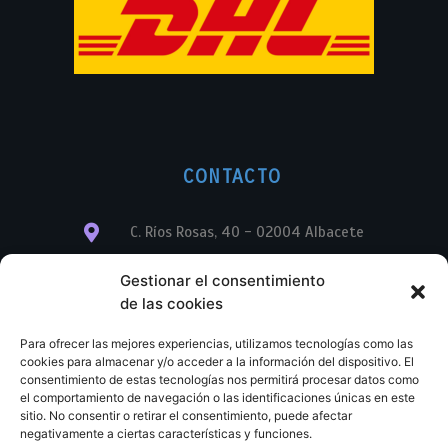
CONTACTO
C. Ríos Rosas, 40 - 02004 Albacete
info@librerialegend.com
Gestionar el consentimiento
de las cookies
+34 600 875 604
Para ofrecer las mejores experiencias, utilizamos tecnologías como las
+34 600 875 604
cookies para almacenar y/o acceder a la información del dispositivo. El
consentimiento de estas tecnologías nos permitirá procesar datos como
el comportamiento de navegación o las identificaciones únicas en este
+34 967 74 17 07
sitio. No consentir o retirar el consentimiento, puede afectar
negativamente a ciertas características y funciones.