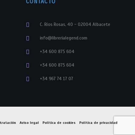
CONTACTO
C. Ríos Rosas, 40 - 02004 Albacete
info@librerialegend.com
+34 600 875 604
+34 600 875 604
+34 967 74 17 07
tratación
Aviso legal
Política de cookies
Política de privacidad