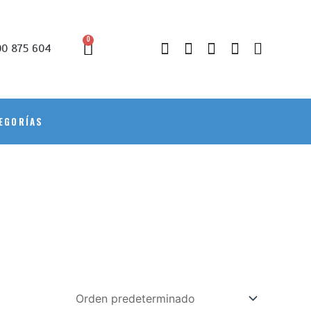
0
0 875 604
EGORÍAS