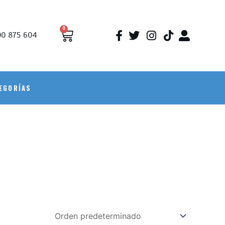
0
0 875 604
EGORÍAS