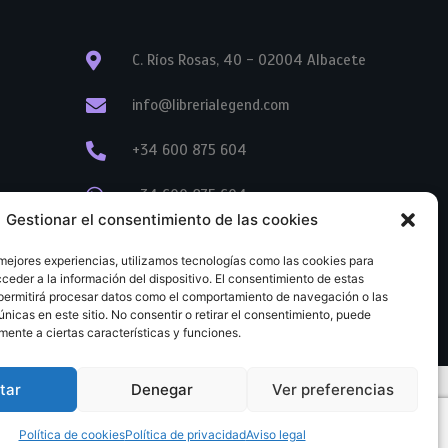
C. Ríos Rosas, 40 - 02004 Albacete
info@librerialegend.com
+34 600 875 604
+34 600 875 604
Gestionar el consentimiento de las cookies
+34 967 74 17 07
 mejores experiencias, utilizamos tecnologías como las cookies para
ceder a la información del dispositivo. El consentimiento de estas
permitirá procesar datos como el comportamiento de navegación o las
únicas en este sitio. No consentir o retirar el consentimiento, puede
mente a ciertas características y funciones.
tar
Denegar
Ver preferencias
tratación
Aviso legal
Política de cookies
Política de privacidad
Política de cookies
Política de privacidad
Aviso legal