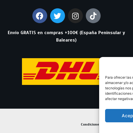
Envío GRATIS en compras +100€ (España Peninsular y
Baleares)
Para ofrecer las
almacenar y/o ac
tecnologías nos 
identificaciones 
afectar negativa
Acep
Condiciones Generales de Con