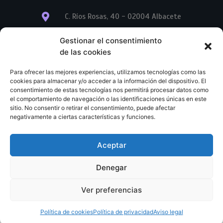
C. Ríos Rosas, 40 - 02004 Albacete
info@librerialegend.com
Gestionar el consentimiento
de las cookies
+34 600 875 604
Para ofrecer las mejores experiencias, utilizamos tecnologías como las
+34 600 875 604
cookies para almacenar y/o acceder a la información del dispositivo. El
consentimiento de estas tecnologías nos permitirá procesar datos como
el comportamiento de navegación o las identificaciones únicas en este
+34 967 74 17 07
sitio. No consentir o retirar el consentimiento, puede afectar
negativamente a ciertas características y funciones.
Aceptar
© Copyright – Libreria Legend – Web diseñada por
Nuevas Ideas Web 2023
Denegar
Condiciones Generales de Contratación
Aviso legal
Ver preferencias
Política de cookies
Política de privacidad
Política de cookies
Política de privacidad
Aviso legal