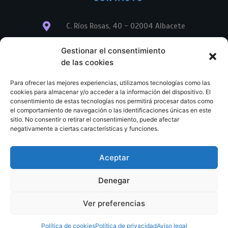
C. Ríos Rosas, 40 - 02004 Albacete
info@librerialegend.com
Gestionar el consentimiento
de las cookies
+34 600 875 604
Para ofrecer las mejores experiencias, utilizamos tecnologías como las
+34 600 875 604
cookies para almacenar y/o acceder a la información del dispositivo. El
consentimiento de estas tecnologías nos permitirá procesar datos como
el comportamiento de navegación o las identificaciones únicas en este
+34 967 74 17 07
sitio. No consentir o retirar el consentimiento, puede afectar
negativamente a ciertas características y funciones.
Aceptar
© Copyright – Libreria Legend – Web diseñada por
Nuevas Ideas Web 2023
Denegar
Condiciones Generales de Contratación
Aviso legal
Ver preferencias
Política de cookies
Política de privacidad
Política de cookies
Política de privacidad
Aviso legal