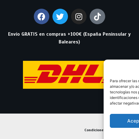
Envío GRATIS en compras +100€ (España Peninsular y
Baleares)
Para ofrecer las
almacenar y/o ac
tecnologías nos 
identificaciones 
afectar negativa
Acep
Condiciones Generales de Con