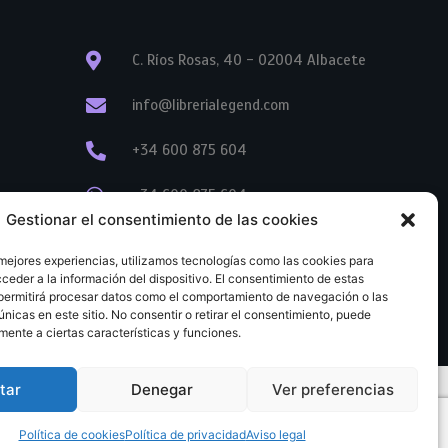
C. Ríos Rosas, 40 - 02004 Albacete
info@librerialegend.com
+34 600 875 604
+34 600 875 604
Gestionar el consentimiento de las cookies
+34 967 74 17 07
 mejores experiencias, utilizamos tecnologías como las cookies para
ceder a la información del dispositivo. El consentimiento de estas
permitirá procesar datos como el comportamiento de navegación o las
únicas en este sitio. No consentir o retirar el consentimiento, puede
mente a ciertas características y funciones.
tar
Denegar
Ver preferencias
tratación
Aviso legal
Política de cookies
Política de privacidad
Política de cookies
Política de privacidad
Aviso legal