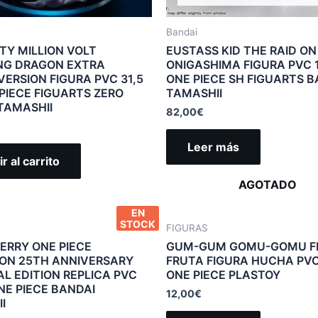
Bandai
XTY MILLION VOLT
EUSTASS KID THE RAID ON
NG DRAGON EXTRA
ONIGASHIMA FIGURA PVC 
VERSION FIGURA PVC 31,5
ONE PIECE SH FIGUARTS B
PIECE FIGUARTS ZERO
TAMASHII
TAMASHII
82,00
€
Leer más
r al carrito
AGOTADO
EN
STOCK
FIGURAS
ERRY ONE PIECE
GUM-GUM GOMU-GOMU F
ON 25TH ANNIVERSARY
FRUTA FIGURA HUCHA PVC
L EDITION REPLICA PVC
ONE PIECE PLASTOY
NE PIECE BANDAI
12,00
€
I