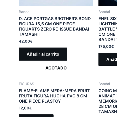
Bandai
Bandai
D. ACE PORTGAS BROTHER’S BOND
ENEL SI
FIGURA 15,5 CM ONE PIECE
LIGHTNI
FIGUARTS ZERO RE-ISSUE BANDAI
BATTLE 
TAMASHII
CM ONE 
BANDAI 
42,00
€
175,00
€
Añadir al carrito
Añadi
AGOTADO
FIGURAS
Bandai
FLAME-FLAME MERA-MERA FRUIT
GOING M
FRUTA FIGURA HUCHA PVC 8 CM
ANIMATI
ONE PIECE PLASTOY
MEMORIA
28 CM O
12,00
€
TAMASHI