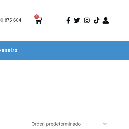
0
0 875 604
EGORÍAS