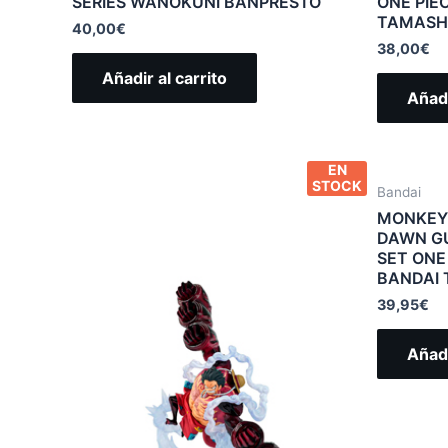
SERIES WANOKUNI BANPRESTO
ONE PIE
TAMASHI
40,00
€
38,00
€
Añadir al carrito
Añadi
EN
STOCK
Bandai
MONKEY 
DAWN G
SET ONE
BANDAI 
39,95
€
Añadi