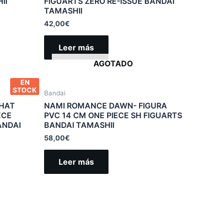
II
FIGUARTS ZERO RE-ISSUE BANDAI
TAMASHII
42,00
€
Leer más
AGOTADO
EN
STOCK
Bandai
 HAT
NAMI ROMANCE DAWN- FIGURA
ECE
PVC 14 CM ONE PIECE SH FIGUARTS
ANDAI
BANDAI TAMASHII
58,00
€
Leer más