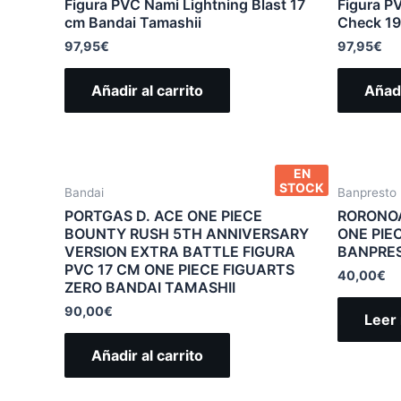
Figura PVC Nami Lightning Blast 17
Figura PV
cm Bandai Tamashii
Check 19
97,95
€
97,95
€
Añadir al carrito
Añadi
EN
STOCK
Bandai
Banpresto
PORTGAS D. ACE ONE PIECE
RORONOA
BOUNTY RUSH 5TH ANNIVERSARY
ONE PIE
VERSION EXTRA BATTLE FIGURA
BANPRE
PVC 17 CM ONE PIECE FIGUARTS
40,00
€
ZERO BANDAI TAMASHII
90,00
€
Leer
Añadir al carrito