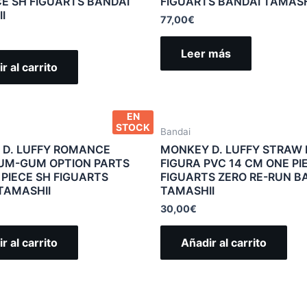
CE SH FIGUARTS BANDAI
FIGUARTS BANDAI TAMASH
I
77,00
€
Leer más
r al carrito
EN
STOCK
Bandai
D. LUFFY ROMANCE
MONKEY D. LUFFY STRAW
UM-GUM OPTION PARTS
FIGURA PVC 14 CM ONE PI
 PIECE SH FIGUARTS
FIGUARTS ZERO RE-RUN B
TAMASHII
TAMASHII
30,00
€
r al carrito
Añadir al carrito