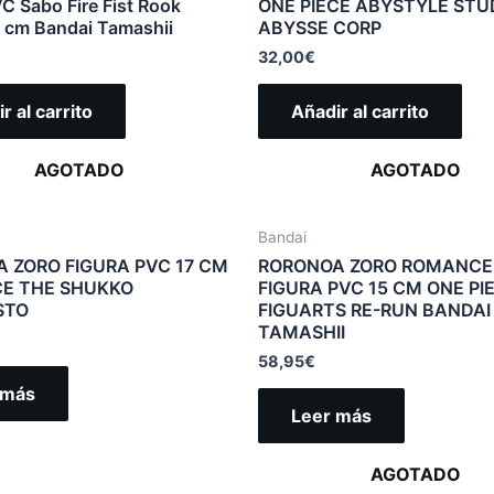
C Sabo Fire Fist Rook
ONE PIECE ABYSTYLE STU
 cm Bandai Tamashii
ABYSSE CORP
32,00
€
r al carrito
Añadir al carrito
AGOTADO
AGOTADO
Bandai
 ZORO FIGURA PVC 17 CM
RORONOA ZORO ROMANCE
CE THE SHUKKO
FIGURA PVC 15 CM ONE PI
STO
FIGUARTS RE-RUN BANDAI
TAMASHII
58,95
€
 más
Leer más
AGOTADO