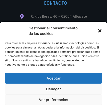
CONTACTO
C. Ríos Rosas, 40 - 02004 Albacete
info@librerialegend.com
Gestionar el consentimiento
de las cookies
+34 600 875 604
Para ofrecer las mejores experiencias, utilizamos tecnologías como las
+34 600 875 604
cookies para almacenar y/o acceder a la información del dispositivo. El
consentimiento de estas tecnologías nos permitirá procesar datos como
el comportamiento de navegación o las identificaciones únicas en este
+34 967 74 17 07
sitio. No consentir o retirar el consentimiento, puede afectar
negativamente a ciertas características y funciones.
Aceptar
© Copyright – Libreria Legend – Web diseñada por
Nuevas Ideas Web 2023
Denegar
Condiciones Generales de Contratación
Aviso legal
Ver preferencias
Política de cookies
Política de privacidad