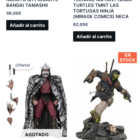
BANDAI TAMASHII
TURTLES TMNT LAS
TORTUGAS NINJA
59,00
€
(MIRAGE COMICS) NECA
62,00
€
Añadir al carrito
Añadir al carrito
EN
STOCK
¡Oferta!
AGOTADO