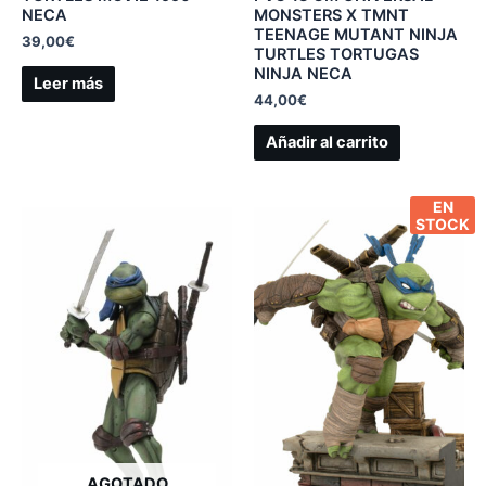
NECA
MONSTERS X TMNT
TEENAGE MUTANT NINJA
39,00
€
TURTLES TORTUGAS
NINJA NECA
Leer más
44,00
€
Añadir al carrito
EN
STOCK
AGOTADO