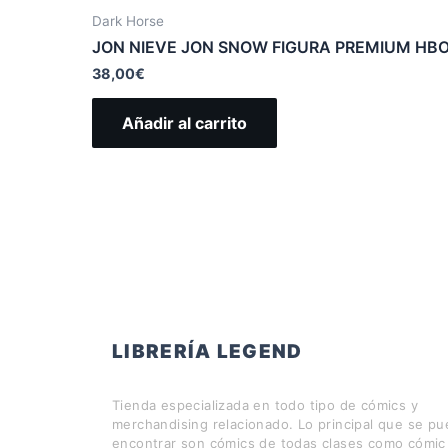
Dark Horse
JON NIEVE JON SNOW FIGURA PREMIUM HB
38,00
€
Añadir al carrito
LIBRERÍA LEGEND
Tienda especializada en todo tipo de cómics y
merchandising relacionado. Lo principal que se p
encontrar son cómics de todas clases como cómic