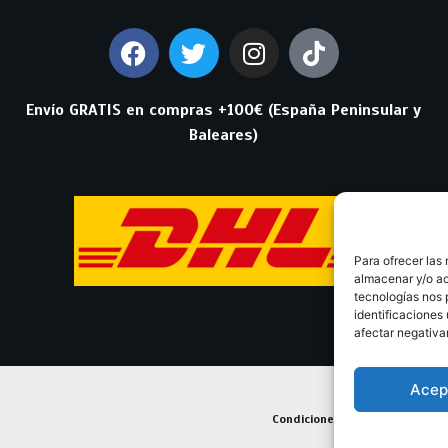
Envío GRATIS en compras +100€ (España Peninsular y
Baleares)
Para ofrecer las
almacenar y/o ac
tecnologías nos 
identificaciones 
afectar negativa
Acep
Condiciones Generales de Con