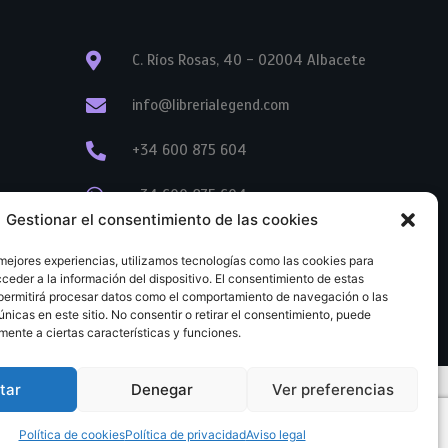
C. Ríos Rosas, 40 - 02004 Albacete
info@librerialegend.com
+34 600 875 604
+34 600 875 604
Gestionar el consentimiento de las cookies
+34 967 74 17 07
 mejores experiencias, utilizamos tecnologías como las cookies para
ceder a la información del dispositivo. El consentimiento de estas
permitirá procesar datos como el comportamiento de navegación o las
únicas en este sitio. No consentir o retirar el consentimiento, puede
mente a ciertas características y funciones.
tar
Denegar
Ver preferencias
tratación
Aviso legal
Política de cookies
Política de privacidad
Política de cookies
Política de privacidad
Aviso legal