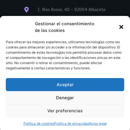
C. Ríos Rosas, 40 - 02004 Albacete
info@librerialegend.com
Gestionar el consentimiento
de las cookies
+34 600 875 604
Para ofrecer las mejores experiencias, utilizamos tecnologías como las
+34 600 875 604
cookies para almacenar y/o acceder a la información del dispositivo. El
consentimiento de estas tecnologías nos permitirá procesar datos como
el comportamiento de navegación o las identificaciones únicas en este
+34 967 74 17 07
sitio. No consentir o retirar el consentimiento, puede afectar
negativamente a ciertas características y funciones.
Aceptar
© Copyright – Libreria Legend – Web diseñada por
Nuevas Ideas Web 2023
Denegar
Condiciones Generales de Contratación
Aviso legal
Ver preferencias
Política de cookies
Política de privacidad
Política de cookies
Política de privacidad
Aviso legal