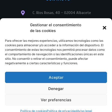
C. Ríos Rosas, 40 - 02004 Albacete
info@librerialegend.com
Gestionar el consentimiento
de las cookies
+34 600 875 604
Para ofrecer las mejores experiencias, utilizamos tecnologías como las
+34 600 875 604
cookies para almacenar y/o acceder a la información del dispositivo. El
consentimiento de estas tecnologías nos permitirá procesar datos como
el comportamiento de navegación o las identificaciones únicas en este
+34 967 74 17 07
sitio. No consentir o retirar el consentimiento, puede afectar
negativamente a ciertas características y funciones.
Aceptar
© Copyright – Libreria Legend – Web diseñada por
Nuevas Ideas Web 2023
Denegar
Condiciones Generales de Contratación
Aviso legal
Ver preferencias
Política de cookies
Política de privacidad
Política de cookies
Política de privacidad
Aviso legal