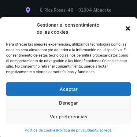
C. Ríos Rosas, 40 - 02004 Albacete
info@librerialegend.com
Gestionar el consentimiento
de las cookies
+34 600 875 604
Para ofrecer las mejores experiencias, utilizamos tecnologías como las
+34 600 875 604
cookies para almacenar y/o acceder a la información del dispositivo. El
consentimiento de estas tecnologías nos permitirá procesar datos como
el comportamiento de navegación o las identificaciones únicas en este
+34 967 74 17 07
sitio. No consentir o retirar el consentimiento, puede afectar
negativamente a ciertas características y funciones.
Aceptar
© Copyright – Libreria Legend – Web diseñada por
Nuevas Ideas Web 2023
Denegar
Condiciones Generales de Contratación
Aviso legal
Ver preferencias
Política de cookies
Política de privacidad
Política de cookies
Política de privacidad
Aviso legal