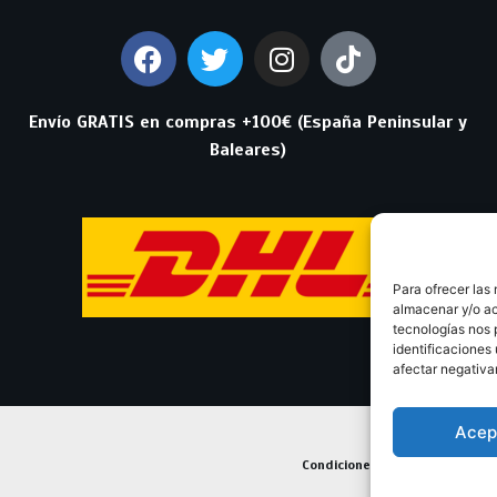
Envío GRATIS en compras +100€ (España Peninsular y
Baleares)
Para ofrecer las
almacenar y/o ac
tecnologías nos 
identificaciones 
afectar negativa
Acep
Condiciones Generales de Con