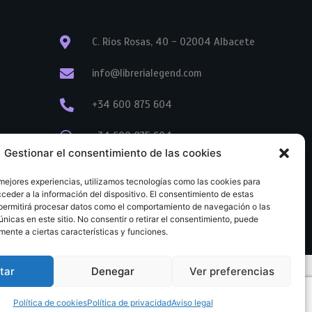
C. Ríos Rosas, 40 - 02004 Albacete
info@librerialegend.com
+34 600 875 604
+34 600 875 604
Gestionar el consentimiento de las cookies
+34 967 74 17 07
 mejores experiencias, utilizamos tecnologías como las cookies para
ceder a la información del dispositivo. El consentimiento de estas
permitirá procesar datos como el comportamiento de navegación o las
únicas en este sitio. No consentir o retirar el consentimiento, puede
mente a ciertas características y funciones.
tar
Denegar
Ver preferencias
tratación
Aviso legal
Política de cookies
Política de privacidad
Política de cookies
Política de privacidad
Aviso legal