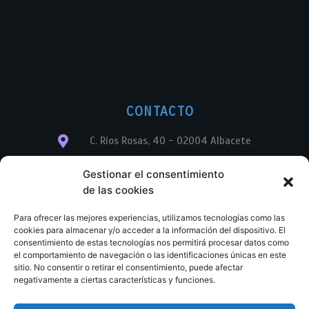
CONTACTO
C. Ríos Rosas, 40 - 02004 Albacete
info@librerialegend.com
Gestionar el consentimiento
de las cookies
+34 600 875 604
Para ofrecer las mejores experiencias, utilizamos tecnologías como las
+34 600 875 604
cookies para almacenar y/o acceder a la información del dispositivo. El
consentimiento de estas tecnologías nos permitirá procesar datos como
el comportamiento de navegación o las identificaciones únicas en este
+34 967 74 17 07
sitio. No consentir o retirar el consentimiento, puede afectar
negativamente a ciertas características y funciones.