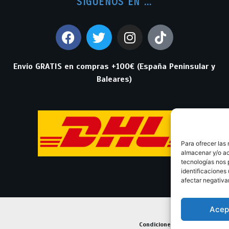
SIGUENOS EN ...
Envío GRATIS en compras +100€ (España Peninsular y
Baleares)
Para ofrecer las
almacenar y/o ac
tecnologías nos 
identificaciones 
afectar negativa
Acep
Condiciones Generales de Con