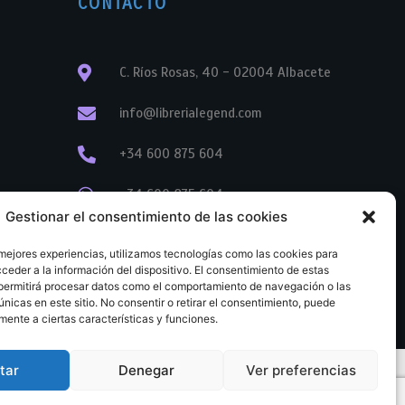
CONTACTO
C. Ríos Rosas, 40 - 02004 Albacete
info@librerialegend.com
+34 600 875 604
+34 600 875 604
Gestionar el consentimiento de las cookies
+34 967 74 17 07
 mejores experiencias, utilizamos tecnologías como las cookies para
ceder a la información del dispositivo. El consentimiento de estas
permitirá procesar datos como el comportamiento de navegación o las
únicas en este sitio. No consentir o retirar el consentimiento, puede
mente a ciertas características y funciones.
tar
Denegar
Ver preferencias
tratación
Aviso legal
Política de cookies
Política de privacidad