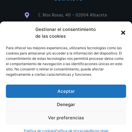
C. Ríos Rosas, 40 - 02004 Albacete
info@librerialegend.com
Gestionar el consentimiento
de las cookies
+34 600 875 604
Para ofrecer las mejores experiencias, utilizamos tecnologías como las
+34 600 875 604
cookies para almacenar y/o acceder a la información del dispositivo. El
consentimiento de estas tecnologías nos permitirá procesar datos como
el comportamiento de navegación o las identificaciones únicas en este
+34 967 74 17 07
sitio. No consentir o retirar el consentimiento, puede afectar
negativamente a ciertas características y funciones.
Aceptar
© Copyright – Libreria Legend – Web diseñada por
Nuevas Ideas Web 2023
Denegar
Condiciones Generales de Contratación
Aviso legal
Ver preferencias
Política de cookies
Política de privacidad
Política de cookies
Política de privacidad
Aviso legal