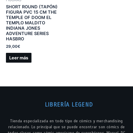
SHORT ROUND (TAPÓN)
FIGURA PVC 15 CM THE
TEMPLE OF DOOM EL
TEMPLO MALDITO
INDIANA JONES
ADVENTURE SERIES
HASBRO
29,00
€
Leer más
LIBRERÍA LEGEND
Tienda especializada en todo tipo de cómics y merchandising
relacionado. Lo principal que se puede encontrar son cómics de
todas clases como cómic americano de superhéroes, Marvel, DC