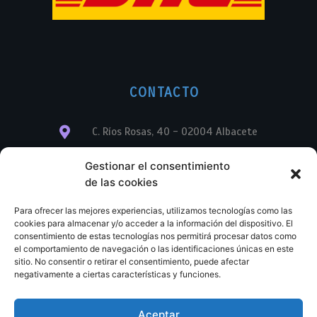
CONTACTO
C. Ríos Rosas, 40 - 02004 Albacete
info@librerialegend.com
Gestionar el consentimiento
de las cookies
+34 600 875 604
Para ofrecer las mejores experiencias, utilizamos tecnologías como las
+34 600 875 604
cookies para almacenar y/o acceder a la información del dispositivo. El
consentimiento de estas tecnologías nos permitirá procesar datos como
el comportamiento de navegación o las identificaciones únicas en este
+34 967 74 17 07
sitio. No consentir o retirar el consentimiento, puede afectar
negativamente a ciertas características y funciones.
Aceptar