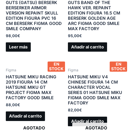
GUTS (GATSU) BERSERK
GUTS BAND OF THE
BERSERKER ARMOR
HAWK VER. REPAINT
VERSION REPAINT SKULL
EDITION FIGURA 16.5 CM
EDITION FIGURA PVC 16
BERSERK GOLDEN AGE
CM BERSERK FIGMA GOOD
ARC FIGMA GOOD SMILE
SMILE COMPANY
MAX FACTORY
98,00
€
95,00
€
Leer más
Añadir al carrito
EN
EN
STOCK
STOCK
Figma
Figma
HATSUNE MIKU RACING
HATSUNE MIKU V4
2019 FIGURA 14 CM
CHINESE FIGURA 14 CM
HATSUNE MIKU GT
CHARACTER VOCAL
PROJECT FIGMA MAX
SERIES 01 HATSUNE MIKU
FACTORY GOOD SMILE
FIGMA GOOD SMILE MAX
FACTORY
88,00
€
82,00
€
Añadir al carrito
Añadir al carrito
AGOTADO
AGOTADO