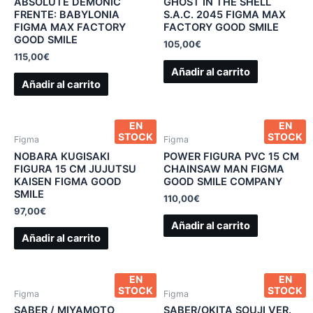
ABSOLUTE DEMONIC
GHOST IN THE SHELL
FRENTE: BABYLONIA
S.A.C. 2045 FIGMA MAX
FIGMA MAX FACTORY
FACTORY GOOD SMILE
GOOD SMILE
105,00
€
115,00
€
Añadir al carrito
Añadir al carrito
EN
EN
STOCK
STOCK
Figma
Figma
NOBARA KUGISAKI
POWER FIGURA PVC 15 CM
FIGURA 15 CM JUJUTSU
CHAINSAW MAN FIGMA
KAISEN FIGMA GOOD
GOOD SMILE COMPANY
SMILE
110,00
€
97,00
€
Añadir al carrito
Añadir al carrito
EN
EN
STOCK
STOCK
Figma
Figma
SABER / MIYAMOTO
SABER/OKITA SOUJI VER.