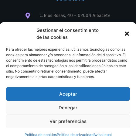
C. Ríos Rosas, 40 - 02004 Albacete
info@librerialegend.com
Gestionar el consentimiento
de las cookies
+34 600 875 604
Para ofrecer las mejores experiencias, utilizamos tecnologías como las
+34 600 875 604
cookies para almacenar y/o acceder a la información del dispositivo. El
consentimiento de estas tecnologías nos permitirá procesar datos como
el comportamiento de navegación o las identificaciones únicas en este
+34 967 74 17 07
sitio. No consentir o retirar el consentimiento, puede afectar
negativamente a ciertas características y funciones.
Aceptar
© Copyright – Libreria Legend – Web diseñada por
Nuevas Ideas Web 2023
Denegar
Condiciones Generales de Contratación
Aviso legal
Ver preferencias
Política de cookies
Política de privacidad
Política de cookies
Política de privacidad
Aviso legal