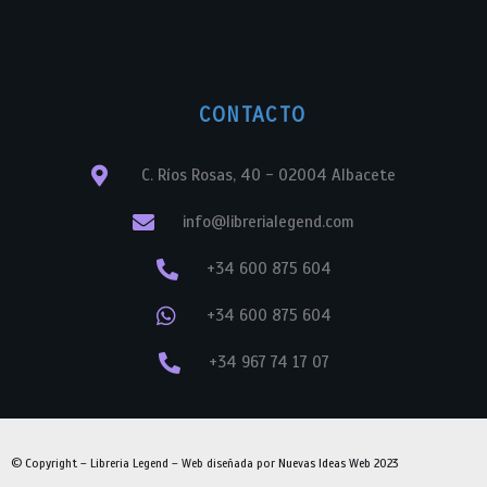
CONTACTO
C. Ríos Rosas, 40 - 02004 Albacete
info@librerialegend.com
+34 600 875 604
+34 600 875 604
+34 967 74 17 07
© Copyright – Libreria Legend – Web diseñada por
Nuevas Ideas Web 2023