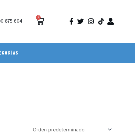
0
0 875 604
EGORÍAS